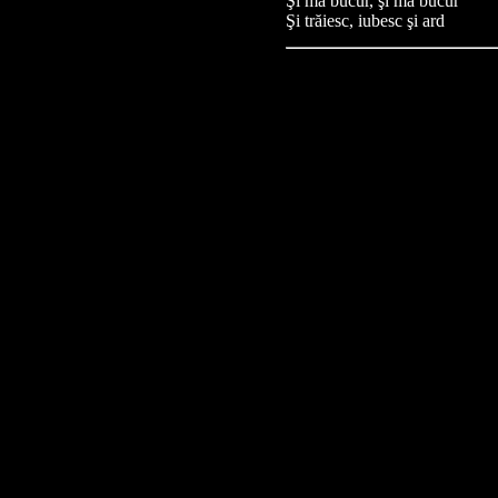
Şi mă bucur, şi mă bucur
Şi trăiesc, iubesc şi ard