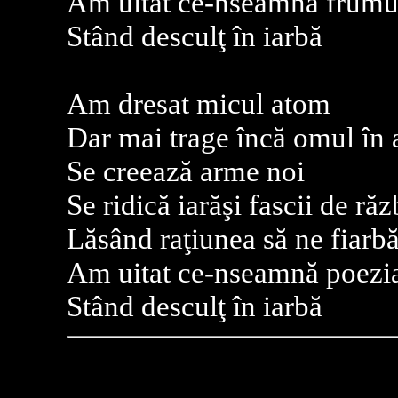
Am uitat ce-nseamnă frumu
Stând desculţ în iarbă
Am dresat micul atom
Dar mai trage încă omul în 
Se creează arme noi
Se ridică iarăşi fascii de răz
Lăsând raţiunea să ne fiarb
Am uitat ce-nseamnă poezi
Stând desculţ în iarbă