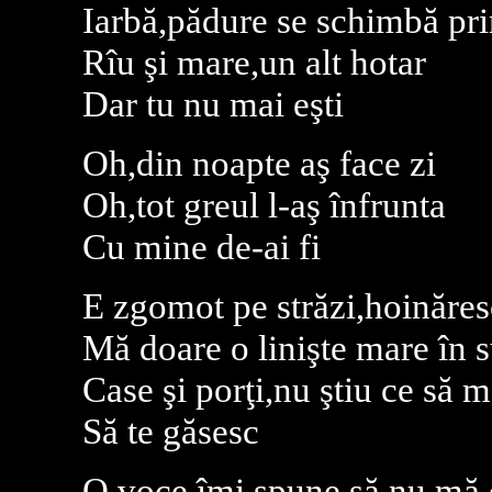
Iarbă,pădure se schimbă pr
Rîu şi mare,un alt hotar
Dar tu nu mai eşti
Oh,din noapte aş face zi
Oh,tot greul l-aş înfrunta
Cu mine de-ai fi
E zgomot pe străzi,hoinăresc
Mă doare o linişte mare în s
Case şi porţi,nu ştiu ce să m
Să te găsesc
O voce îmi spune să nu mă 