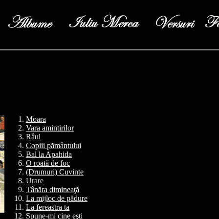
Moara
Vara amintirilor
Râul
Copiii pământului
Bal la Apahida
O roată de foc
(Drumuri) Cuvinte
Urare
Tânăra dimineaţă
La mijloc de pădure
La fereastra ta
Spune-mi cine eşti