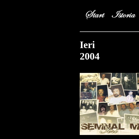
Ieri
2004