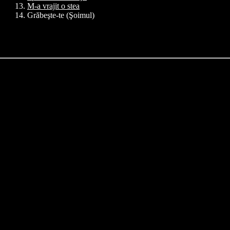
M-a vrajit o stea
Grăbeşte-te (Şoimul)