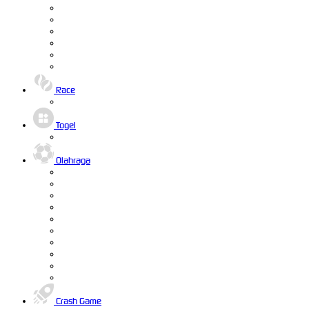
Race
Togel
Olahraga
Crash Game