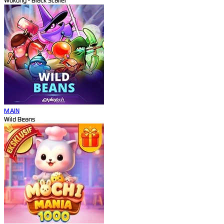
Wukong - Black Scatter
MAIN
Wild Beans