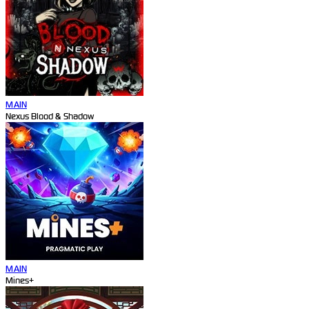
MAIN
Nexus Blood & Shadow
MAIN
Mines+