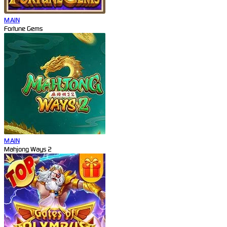
MAIN
Fortune Gems
MAIN
Mahjong Ways 2