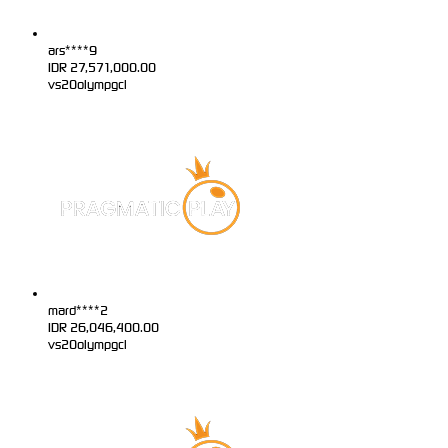
ars****9
IDR
27,571,000.00
vs20olympgcl
mard****2
IDR
26,046,400.00
vs20olympgcl