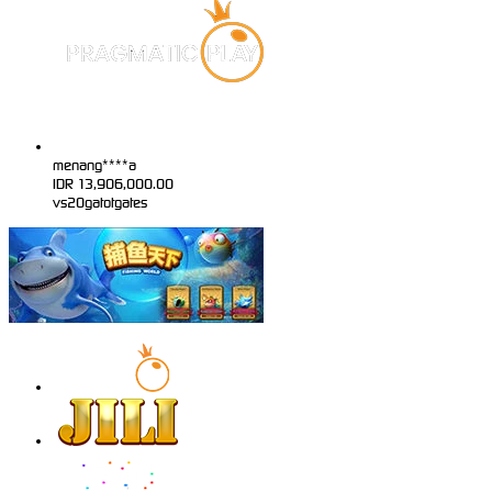
menang****a
IDR
13,906,000.00
vs20gatotgates