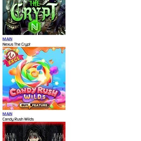
MAIN
Nexus The Crypt
MAIN
Candy Rush Wilds