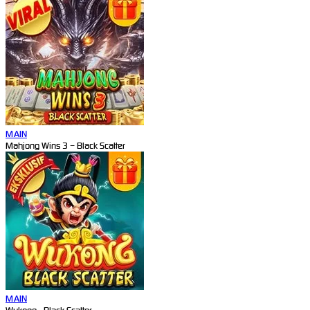
MAIN
Mahjong Wins 3 – Black Scatter
MAIN