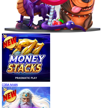
COBA
MAIN