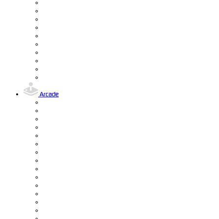
Arcade