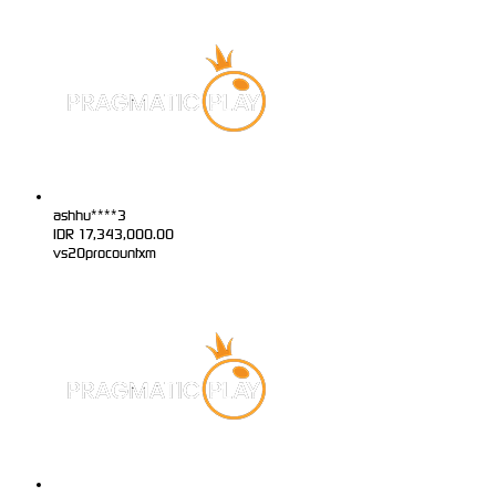
ashhu****3
IDR
17,343,000.00
vs20procountxm