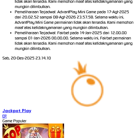
tidak akan tersedia. Kami memohon maaf atas ketidaknyamanan yang
mungkin ditimbulkan.
Pemeliharaan Terjadwal: AdvantPlay Mini Game pada 17-Agt-2025
dari 20.02.52 sampai 08-Agt-2026 23.57.58. Selama waktu ini,
AdvantPlay Mini Game permainan tidak akan tersedia. Kami memohon
maaf atas ketidaknyamanan yang mungkin ditimbulkan.
Pemeliharaan Terjadwal: Fairbet pada 14-Jan-2025 dari 12.00.00
sampai 01-Jan-2026 00.00.00. Selama waktu ini, Fairbet permainan
tidak akan tersedia. Kami memohon maaf atas ketidaknyamanan yang
mungkin ditimbulkan.
Sab, 20-Des-2025 23.14.10
Jackpot
Play
IDR
Game Populer