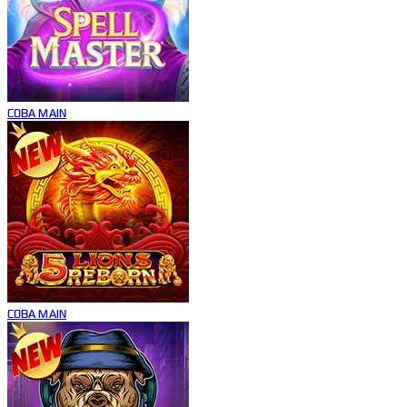
COBA
MAIN
COBA
MAIN