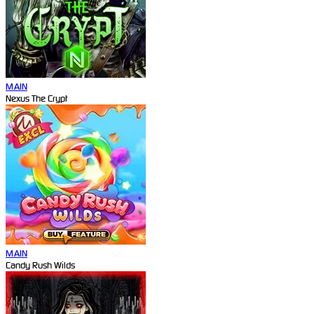
MAIN
Nexus The Crypt
MAIN
Candy Rush Wilds