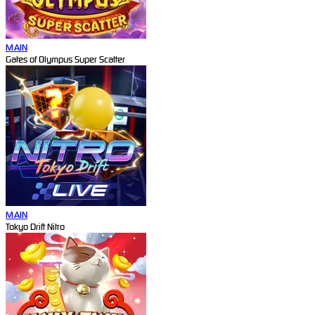
MAIN
Gates of Olympus Super Scatter
MAIN
Tokyo Drift Nitro