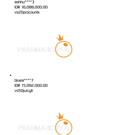
ashhu****3
IDR
16,088,000.00
vs20procountx
bluea****7
IDR
15,092,000.00
vs50juicyfr