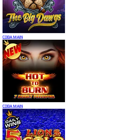
COBA
MAIN
COBA
MAIN