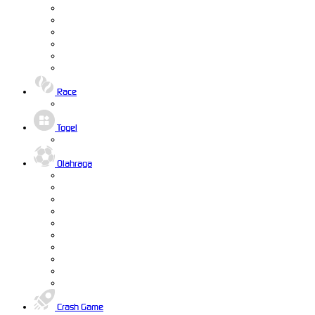
Race
Togel
Olahraga
Crash Game