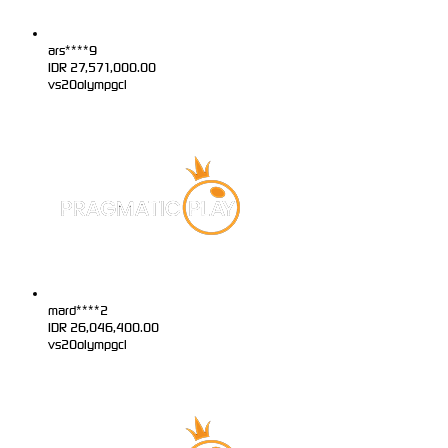
ars****9
IDR
27,571,000.00
vs20olympgcl
mard****2
IDR
26,046,400.00
vs20olympgcl