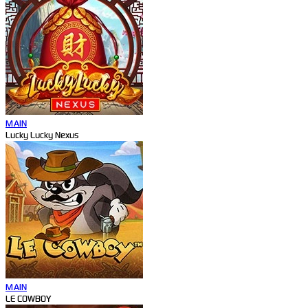
MAIN
Lucky Lucky Nexus
MAIN
LE COWBOY